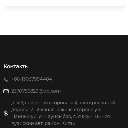
Контакты
+86-13037994404
2370756829@qq.com
д. 313, северная сторона асфальтированной
дороги, 21-й канал, южная сторона ул.
Цзиньшуй, р-н Хунсыбао, г. Учжун, Нинся-
Хуэйский авт. район, Китай