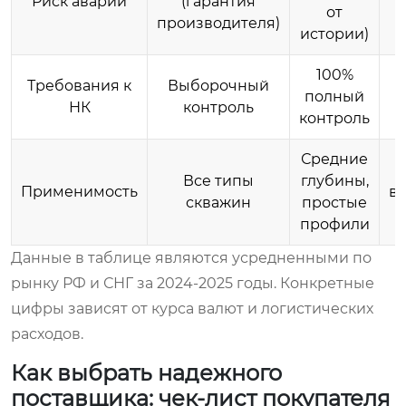
Риск аварии
(гарантия
от
производителя)
истории)
100%
Требования к
Выборочный
полный
НК
контроль
контроль
Средние
М
Все типы
глубины,
Применимость
в
скважин
простые
профили
Данные в таблице являются усредненными по
рынку РФ и СНГ за 2024-2025 годы. Конкретные
цифры зависят от курса валют и логистических
расходов.
Как выбрать надежного
поставщика: чек-лист покупателя