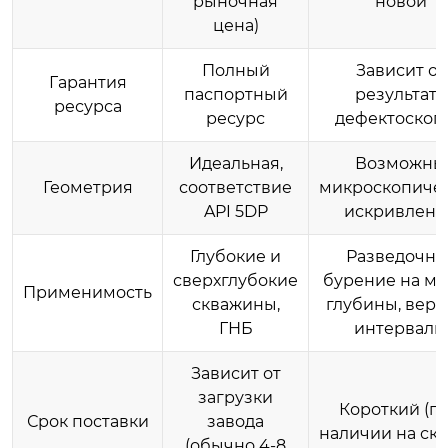
рыночная
новой
цена)
Полный
Зависит от
Гарантия
паспортный
результата
ресурса
ресурс
дефектоскоп
Идеальная,
Возможны
Геометрия
соответствие
микроскопиче
API 5DP
искривлени
Глубокие и
Разведочно
сверхглубокие
бурение на м
Применимость
скважины,
глубины, верх
ГНБ
интервалы
Зависит от
загрузки
Короткий (п
Срок поставки
завода
наличии на скл
(обычно 4-8