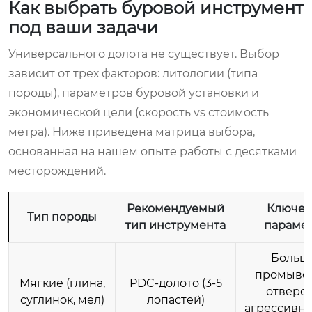
Как выбрать буровой инструмент
под ваши задачи
Универсального долота не существует. Выбор
зависит от трех факторов: литологии (типа
породы), параметров буровой установки и
экономической цели (скорость vs стоимость
метра). Ниже приведена матрица выбора,
основанная на нашем опыте работы с десятками
месторождений.
Рекомендуемый
Ключе
Тип породы
тип инструмента
параме
Больш
промыво
Мягкие (глина,
PDC-долото (3-5
отверст
суглинок, мел)
лопастей)
агрессивны