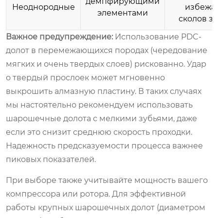
демпфирующими
Неоднородные
избежа
элементами
сколов з
Важное предупреждение:
Использование PDC-
долот в перемежающихся породах (чередование
мягких и очень твердых слоев) рискованно. Удар
о твердый прослоек может мгновенно
выкрошить алмазную пластину. В таких случаях
мы настоятельно рекомендуем использовать
шарошечные долота с мелкими зубьями, даже
если это снизит среднюю скорость проходки.
Надежность предсказуемости процесса важнее
пиковых показателей.
При выборе также учитывайте мощность вашего
компрессора или ротора. Для эффективной
работы крупных шарошечных долот (диаметром