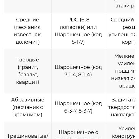
атаки ре
Средние
PDC (6-8
Средний к
(песчаник,
лопастей) или
резцо
известняк,
Шарошечное (код
усиленная 
доломит)
5-1-7)
корпу
Мелкие з
Твердые
усилен
(гранит,
Шарошечное (код
подшипн
базальт,
7-1-4, 8-1-4)
низкая ск
кварцит)
враще
Абразивные
Защита ко
Шарошечное (код
(песчаник с
твердоспл
6-3-7, 8-3-7)
кремнием)
накладками
Усилен
Шарошечное с
Трещиноватые/
конструкц