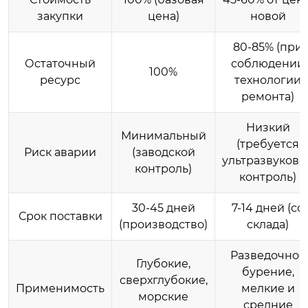
закупки
цена)
новой
80-85% (при
Остаточный
соблюдении
100%
ресурс
технологии
ремонта)
Низкий
Минимальный
(требуется
Риск аварии
(заводской
ультразвуково
контроль)
контроль)
30-45 дней
7-14 дней (со
Срок поставки
(производство)
склада)
Разведочное
Глубокие,
бурение,
сверхглубокие,
Применимость
мелкие и
морские
средние