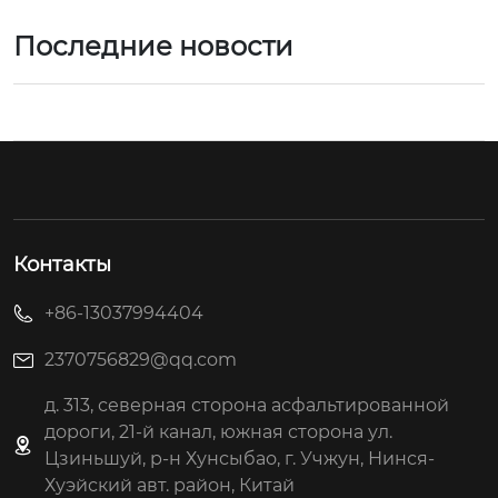
Последние новости
Контакты
+86-13037994404
2370756829@qq.com
д. 313, северная сторона асфальтированной
дороги, 21-й канал, южная сторона ул.
Цзиньшуй, р-н Хунсыбао, г. Учжун, Нинся-
Хуэйский авт. район, Китай