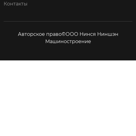
Контакты
Авторское право©ООО Нинся Ниншэн
Машиностроение