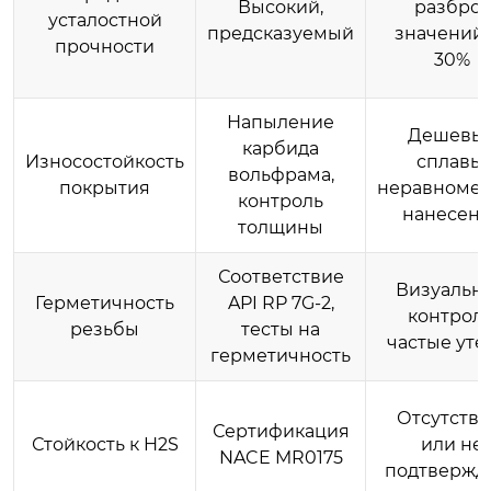
Высокий,
разброс
усталостной
предсказуемый
значений 
прочности
30%
Напыление
Дешевы
карбида
Износостойкость
сплавы,
вольфрама,
покрытия
неравноме
контроль
нанесен
толщины
Соответствие
Визуальн
Герметичность
API RP 7G-2,
контроль
резьбы
тесты на
частые уте
герметичность
Отсутству
Сертификация
Стойкость к H2S
или не
NACE MR0175
подтвержд