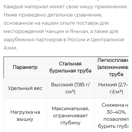
Каждый материал имеет свою нишу применения.
Ниже приведено детальное сравнение,
основанное на нашем опыте поставок для
месторождений Чанцин и Яньчан, а также для
зарубежных партнеров в России и Центральной
Азии.
Легкосплавн
Стальная
Параметр
(алюминиева
бурильная труба
труба
Высокий (7,85 г/
Низкий (2,7–2
Удельный вес
см³)
г/см³)
Снижена на
Максимальная,
Нагрузка на
30–40%,
ограничивает
вышку
позволяет
глубину
бурить глубж