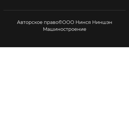
Авторское право©ООО Нинся Ниншэн
Машиностроение