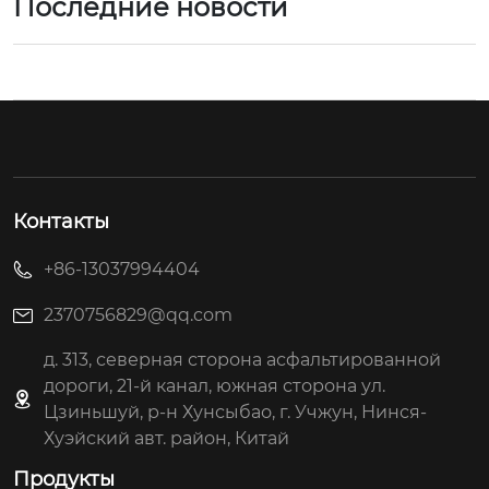
Последние новости
Контакты
+86-13037994404
2370756829@qq.com
д. 313, северная сторона асфальтированной
дороги, 21-й канал, южная сторона ул.
Цзиньшуй, р-н Хунсыбао, г. Учжун, Нинся-
Хуэйский авт. район, Китай
Продукты