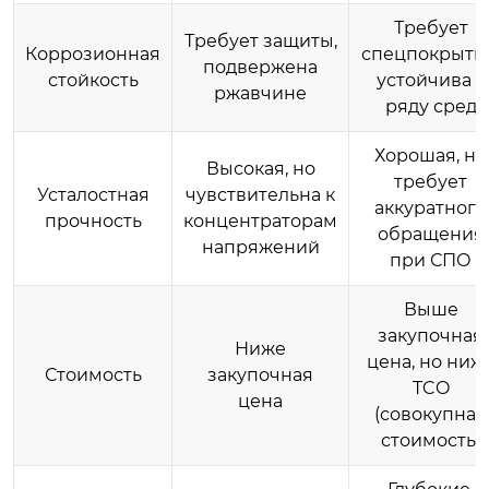
Требует
Требует защиты,
Коррозионная
спецпокрыти
подвержена
стойкость
устойчива к
ржавчине
ряду сред
Хорошая, но
Высокая, но
требует
Усталостная
чувствительна к
аккуратного
прочность
концентраторам
обращения
напряжений
при СПО
Выше
закупочная
Ниже
цена, но ниж
Стоимость
закупочная
TCO
цена
(совокупная
стоимость)