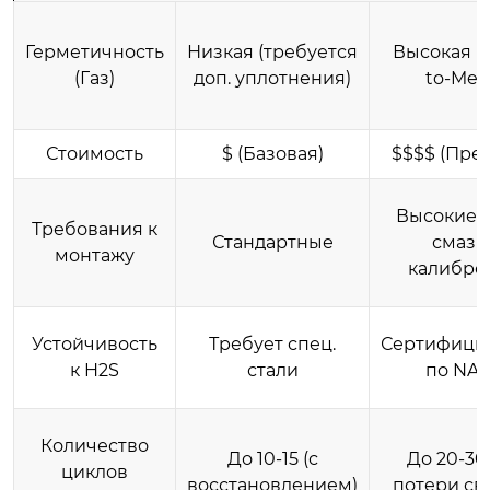
Герметичность
Низкая (требуется
Высокая (M
(Газ)
доп. уплотнения)
to-Meta
Стоимость
$ (Базовая)
$$$$ (Пре
Высокие (
Требования к
Стандартные
смазка
монтажу
калибро
Устойчивость
Требует спец.
Сертифици
к H2S
стали
по NA
Количество
До 10-15 (с
До 20-30
циклов
восстановлением)
потери св