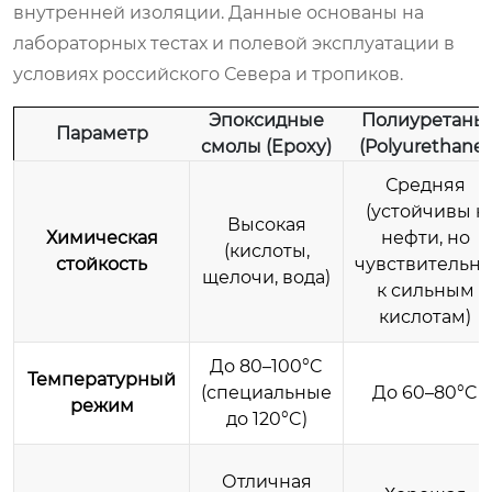
внутренней изоляции. Данные основаны на
лабораторных тестах и полевой эксплуатации в
условиях российского Севера и тропиков.
Эпоксидные
Полиуретаны
Параметр
смолы (Epoxy)
(Polyurethane)
Средняя
(устойчивы к
Высокая
Химическая
нефти, но
(кислоты,
стойкость
чувствительн
щелочи, вода)
к сильным
кислотам)
До 80–100°C
Температурный
(специальные
До 60–80°C
режим
до 120°C)
Отличная