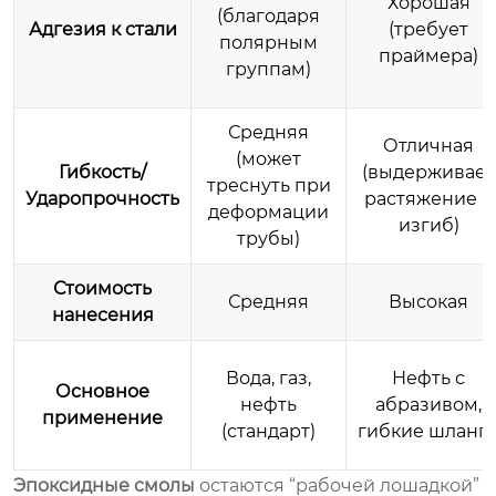
Хорошая
(благодаря
Адгезия к стали
(требует
полярным
праймера)
группам)
Средняя
Отличная
(может
Гибкость/
(выдерживает
треснуть при
Ударопрочность
растяжение и
деформации
изгиб)
трубы)
Стоимость
Средняя
Высокая
нанесения
Вода, газ,
Нефть с
Основное
нефть
абразивом,
применение
(стандарт)
гибкие шланг
Эпоксидные смолы
остаются “рабочей лошадкой”