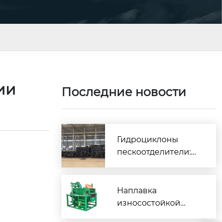
гии
Последние новости
Гидроциклоны
пескоотделители:
производительност
ь от поставщика
Наплавка
износостойкой
ленты на