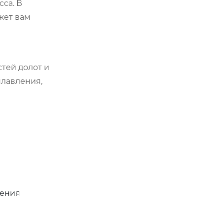
са. В
жет вам
тей долот и
плавления,
щения