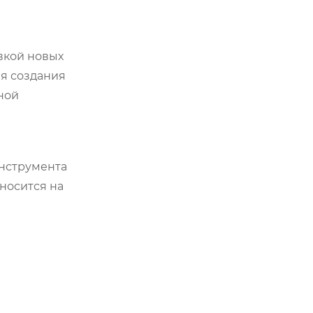
вкой новых
ля создания
ной
инструмента
носится на