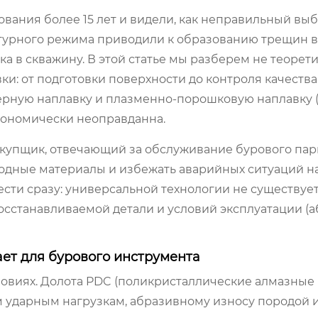
вания более 15 лет и видели, как неправильный вы
турного режима приводили к образованию трещин в
а в скважину. В этой статье мы разберем не теорет
ки: от подготовки поверхности до контроля качества
ерную наплавку и плазменно-порошковую наплавку (
экономически неоправданна.
акупщик, отвечающий за обслуживание бурового парк
одные материалы и избежать аварийных ситуаций н
сти сразу: универсальной технологии не существуе
 восстанавливаемой детали и условий эксплуатации 
ает для бурового инструмента
ловиях. Долота PDC (поликристаллические алмазные
 ударным нагрузкам, абразивному износу породой 