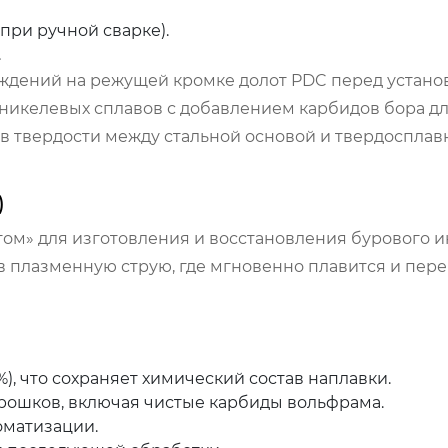
при ручной сварке).
.
ждений на режущей кромке долот PDC перед устано
 никелевых сплавов с добавлением карбидов бора д
 в твердости между стальной основой и твердосплав
)
том» для изготовления и восстановления бурового 
в плазменную струю, где мгновенно плавится и пере
, что сохраняет химический состав наплавки.
рошков, включая чистые карбиды вольфрама.
оматизации.