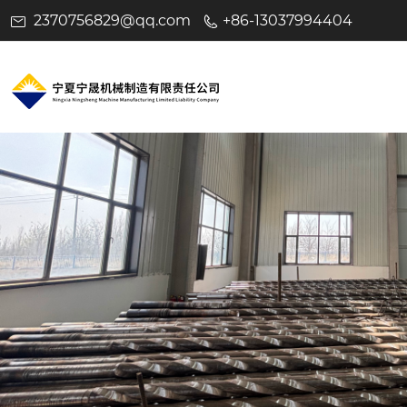
2370756829@qq.com
+86-13037994404