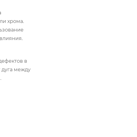
а
ли хрома.
льзование
влияния.
дефектов в
т дуга между
.