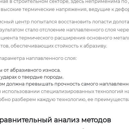
мая в строительном секторе, здесь неприменима по
и высокие термические напряжения, ведущие к дефо
исный центр попытался восстановить лопасти долот
ультатом стало отслоение наплавленного слоя через
ициента термического расширения основного метал
тов, обеспечивающих стойкость к абразиву.
параметра наплавленного слоя:
 от абразивного износа.
ударах о твердые породы.
м должна превышать прочность самого наплавленно
и использовании специализированных технологий н
робно разберем каждую технологию, ее преимуществ
сравнительный анализ методов