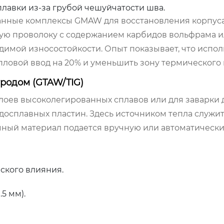
лавки из-за грубой чешуйчатости шва.
анные комплексы GMAW для восстановления корпус
ую проволоку с содержанием карбидов вольфрама и
димой износостойкости. Опыт показывает, что испо
пловой ввод на 20% и уменьшить зону термического 
тродом (GTAW/TIG)
слоев высоколегированных сплавов или для заварки 
рдосплавных пластин. Здесь источником тепла служи
ный материал подается вручную или автоматически
ского влияния.
5 мм).