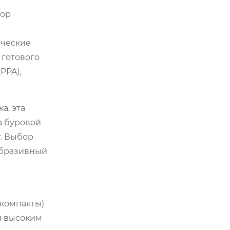
бор
ические
 готового
PPA),
а, эта
а буровой
т. Выбор
(абразивный
 компакты)
и высоким