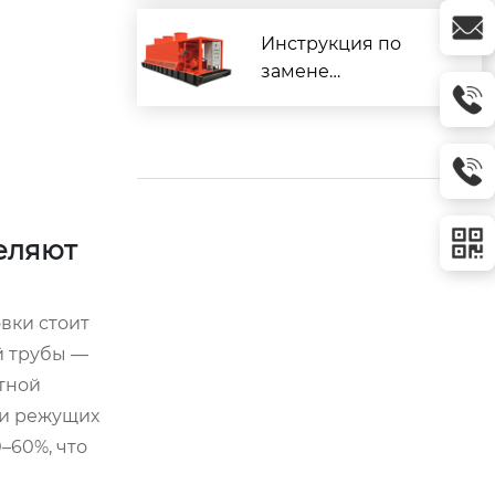
бурильную трубу:
услуги завода
Инструкция по
замене
изношенных
элементов
бурильной
колонны
еляют
вки стоит
й трубы —
тной
ти режущих
–60%, что