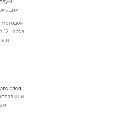
 двум
рмации.
а методом
 12 часов
ла и
го слоя.
аплавки и
а и