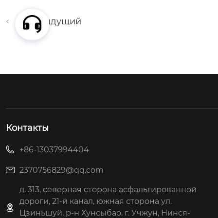
Предыдущий
Контакты
+86-13037994404
2370756829@qq.com
д. 313, северная сторона асфальтированной
дороги, 21-й канал, южная сторона ул.
Цзиньшуй, р-н Хунсыбао, г. Учжун, Нинся-