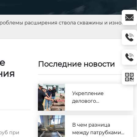
проблемы расширения ствола скважины и износа
е
Последние новости
ния
Укрепление
делового
сотрудничества и
совместное
стремление к
В чем разница
развитию!
руб при
между патрубками