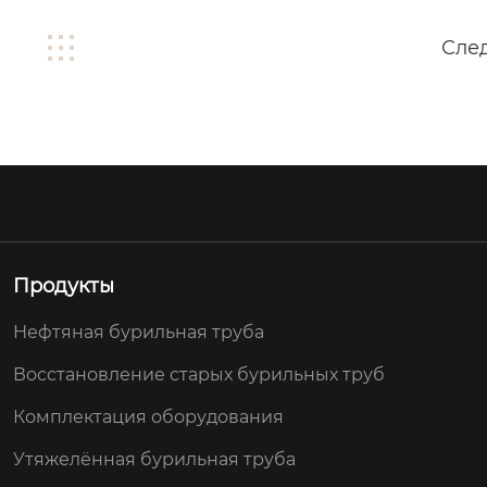
Сле
Продукты
Нефтяная бурильная труба
Восстановление старых бурильных труб
Комплектация оборудования
Утяжелённая бурильная труба