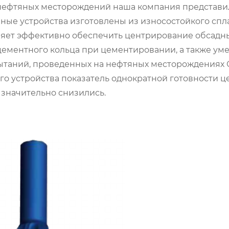
х нефтяных месторождений наша компания представи
ые устройства изготовлены из износостойкого спла
оляет эффективно обеспечить центрирование обсадны
 цементного кольца при цементировании, а также ум
пытаний, проведенных на нефтяных месторождениях
о устройства показатель однократной готовности 
т значительно снизились.