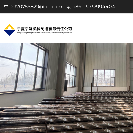
2370756829@qq.com
+86-13037994404