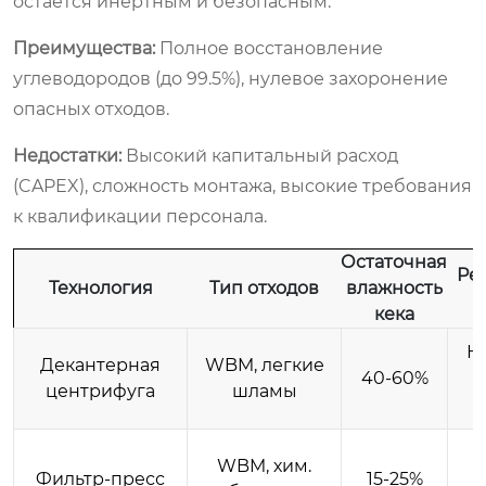
остается инертным и безопасным.
Преимущества:
Полное восстановление
углеводородов (до 99.5%), нулевое захоронение
опасных отходов.
Недостатки:
Высокий капитальный расход
(CAPEX), сложность монтажа, высокие требования
к квалификации персонала.
Остаточная
Ре
Технология
Тип отходов
влажность
кекa
Не
Декантерная
WBM, легкие
40-60%
в
центрифуга
шламы
WBM, хим.
Фильтр-пресс
15-25%