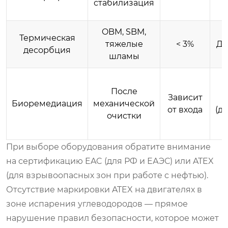
стабилизация
OBM, SBM,
Термическая
тяжелые
< 3%
Да
десорбция
шламы
После
Зависит
Биоремедиация
механической
от входа
(д
очистки
При выборе оборудования обратите внимание
на сертификацию EAC (для РФ и ЕАЭС) или ATEX
(для взрывоопасных зон при работе с нефтью).
Отсутствие маркировки ATEX на двигателях в
зоне испарения углеводородов — прямое
нарушение правил безопасности, которое может