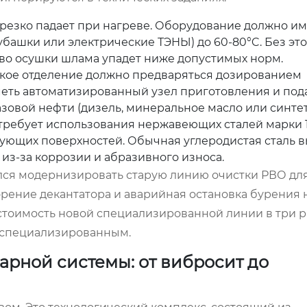
резко падает при нагреве. Оборудование должно им
ашки или электрические ТЭНЫ) до 60-80°C. Без это
ство осушки шлама упадет ниже допустимых норм.
ое отделение должно предваряться дозированием
меть автоматизированный узел приготовления и под
зовой нефти (дизель, минеральное масло или синтет
требует использования нержавеющих сталей марки 
тирующих поверхностей. Обычная углеродистая сталь 
из-за коррозии и абразивного износа.
ался модернизировать старую линию очистки РВО дл
орение декантатора и аварийная остановка бурения н
стоимость новой специализированной линии в три р
 специализированным.
рной системы: от вибросит до