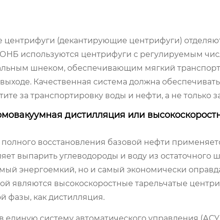
е центрифуги (декантирующие центрифуги) отделяю
 РОНБ используются центрифуги с регулируемым чи
иальным шнеком, обеспечивающим мягкий транспорт 
 выходе. Качественная система должна обеспечивать
тите за транспортировку воды и нефти, а не только з
ермовакуумная дистилляция или высокоскорост
 и полного восстановления базовой нефти применяет
яет выпарить углеводороды и воду из остаточного ш
самый энергоемкий, но и самый экономически оправд
вой являются высокоскоростные тарельчатые центри
й фазы, как дистилляция.
в единую систему автоматического управления (АСУ 