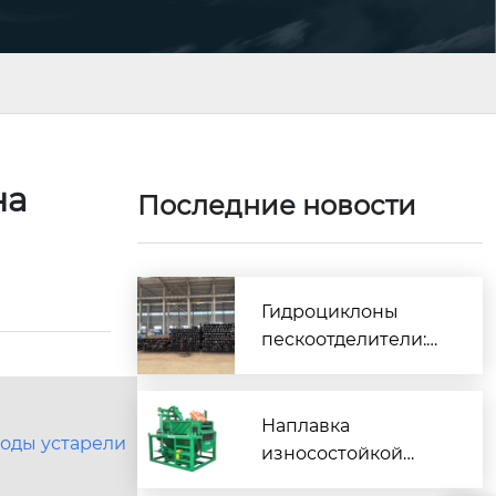
на
Последние новости
Гидроциклоны
пескоотделители:
производительност
ь от поставщика
Наплавка
тоды устарели
износостойкой
ленты на