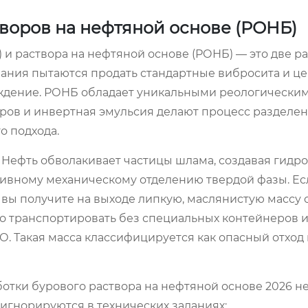
воров на нефтяной основе (РОНБ)
) и раствора на нефтяной основе (РОНБ) — это две р
ания пытаются продать стандартные вибросита и це
луждение. РОНБ обладает уникальными реологически
оров и инвертная эмульсия делают процесс разделе
о подхода.
 Нефть обволакивает частицы шлама, создавая гид
ктивному механическому отделению твердой фазы. Ес
 вы получите на выходе липкую, маслянистую массу 
о транспортировать без специальных контейнеров 
. Такая масса классифицируется как опасный отход
отки бурового раствора на нефтяной основе 2026 н
 игнорируются в технических заданиях: