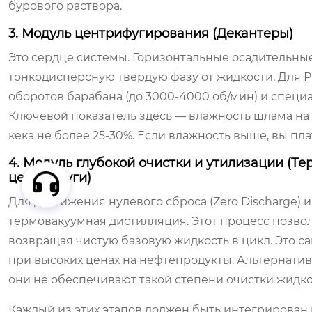
бурового раствора.
3. Модуль центрифугирования (Декантеры)
Это сердце системы. Горизонтальные осадительны
тонкодисперсную твердую фазу от жидкости. Для
оборотов барабана (до 3000-4000 об/мин) и спец
Ключевой показатель здесь — влажность шлама на
кека не более 25-30%. Если влажность выше, вы пла
4. Модуль глубокой очистки и утилизации (Т
центрифуги)
Для достижения нулевого сброса (Zero Discharge)
термовакуумная дистилляция. Этот процесс позвол
возвращая чистую базовую жидкость в цикл. Это 
при высоких ценах на нефтепродукты. Альтернати
они не обеспечивают такой степени очистки жидко
Каждый из этих этапов должен быть интегрирован 