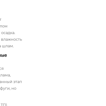
т
слом
осадка.
 влажность
а шлам.
ные
ся
лама,
анный этап
фуги, но
ТП),