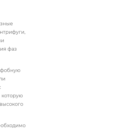
азные
нтрифуги,
ми
ния фаз
рофобную
ли
с
и которую
 высокого
еобходимо