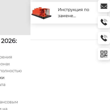
бурильную трубу:
услуги завода
Инструкция по
замене
изношенных
элементов
бурильной
2026:
колонны
урения
ионах
 полностью
ки
ала
нансовым
и на