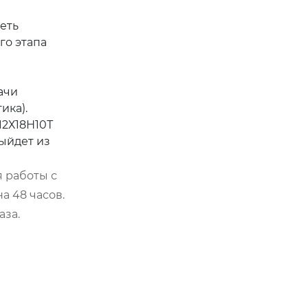
еть
го этапа
ачи
ика).
12Х18Н10Т
выйдет из
я работы с
а 48 часов.
аза.