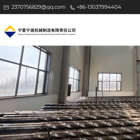
2370756829@qq.com
+86-13037994404