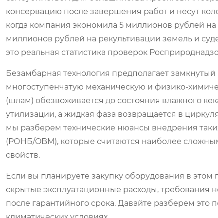
консервацию после завершения работ и несут коло
когда компания экономила 5 миллионов рублей на 
миллионов рублей на рекультивации земель и суде
это реальная статистика проверок Росприроднадзо
Безамбарная технология предполагает замкнутый ц
многоступенчатую механическую и физико-химичес
(шлам) обезвоживается до состояния влажного ке
утилизации, а жидкая фаза возвращается в циркул
мы разберем технические нюансы внедрения таких
(РОНБ/OBM), которые считаются наиболее сложным
свойств.
Если вы планируете закупку оборудования в этом г
скрытые эксплуатационные расходы, требования но
после гарантийного срока. Давайте разберем это п
климатических условиях.