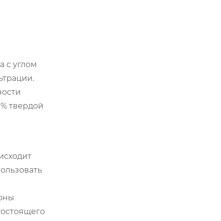
а с углом
ьтрации.
ности
0% твердой
оисходит
пользовать
лоны
гостоящего