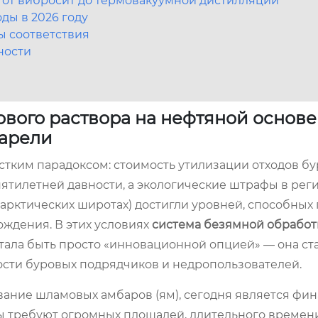
 от вибросит до термовакуумной дистилляции
ды в 2026 году
ы соответствия
ности
вого раствора на нефтяной основе 
тарели
естким парадоксом: стоимость утилизации отходов б
ятилетней давности, а экологические штрафы в рег
арктических широтах) достигли уровней, способных
ждения. В этих условиях
система безямной обработ
ала быть просто «инновационной опцией» — она ст
сти буровых подрядчиков и недропользователей.
ание шламовых амбаров (ям), сегодня является фи
ы требуют огромных площадей, длительного времен