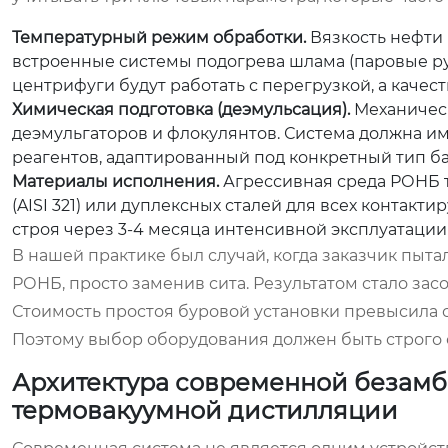
Температурный режим обработки.
Вязкость нефти 
встроенные системы подогрева шлама (паровые руб
центрифуги будут работать с перегрузкой, а каче
Химическая подготовка (деэмульсация).
Механическ
деэмульгаторов и флокулянтов. Система должна и
реагентов, адаптированный под конкретный тип ба
Материалы исполнения.
Агрессивная среда РОНБ 
(AISI 321) или дуплексных сталей для всех контак
строя через 3-4 месяца интенсивной эксплуатации 
В нашей практике был случай, когда заказчик пыт
РОНБ, просто заменив сита. Результатом стало зас
Стоимость простоя буровой установки превысила 
Поэтому выбор оборудования должен быть строго
Архитектура современной безамба
термовакуумной дистилляции