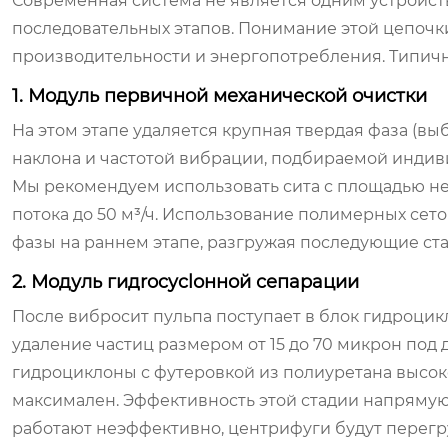
Современная система не является одним устройств
последовательных этапов. Понимание этой цепочк
производительности и энергопотребления. Типичн
1. Модуль первичной механической очистки
На этом этапе удаляется крупная твердая фаза (в
наклона и частотой вибрации, подбираемой индив
Мы рекомендуем использовать сита с площадью не 
потока до 50 м³/ч. Использование полимерных сето
фазы на раннем этапе, разгружая последующие ста
2. Модуль гидrocyclонной сепарации
После вибросит пульпа поступает в блок гидроцик
удаление частиц размером от 15 до 70 микрон по
гидроциклоны с футеровкой из полиуретана высоко
максимален. Эффективность этой стадии напрямую
работают неэффективно, центрифуги будут перегр