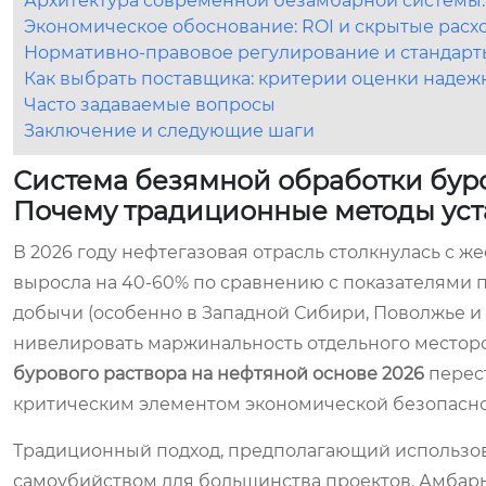
Архитектура современной безамбарной системы:
Экономическое обоснование: ROI и скрытые расхо
Нормативно-правовое регулирование и стандарт
Как выбрать поставщика: критерии оценки надеж
Часто задаваемые вопросы
Заключение и следующие шаги
Система безямной обработки буро
Почему традиционные методы ус
В 2026 году нефтегазовая отрасль столкнулась с ж
выросла на 40-60% по сравнению с показателями п
добычи (особенно в Западной Сибири, Поволжье и 
нивелировать маржинальность отдельного месторо
бурового раствора на нефтяной основе 2026
перест
критическим элементом экономической безопасно
Традиционный подход, предполагающий использов
самоубийством для большинства проектов. Амбар