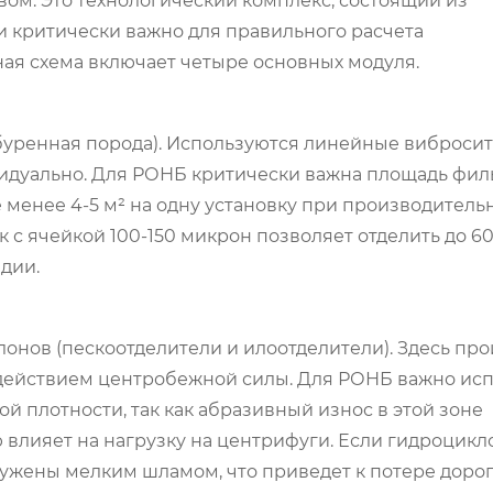
ом. Это технологический комплекс, состоящий из
и критически важно для правильного расчета
ая схема включает четыре основных модуля.
ыбуренная порода). Используются линейные вибросит
идуально. Для РОНБ критически важна площадь фил
менее 4-5 м² на одну установку при производитель
к с ячейкой 100-150 микрон позволяет отделить до 6
дии.
лонов (пескоотделители и илоотделители). Здесь пр
д действием центробежной силы. Для РОНБ важно ис
й плотности, так как абразивный износ в этой зоне
 влияет на нагрузку на центрифуги. Если гидроцик
ужены мелким шламом, что приведет к потере доро