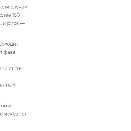
ели случаи,
олее 150
кий риск —
роходит
я фаза
той статье
ванных
 но и
не исчезнет