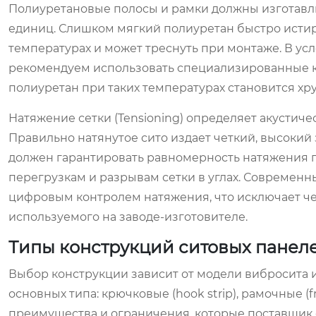
Полиуретановые полосы и рамки должны изготавлив
единиц. Слишком мягкий полиуретан быстро истир
температурах и может треснуть при монтаже. В ус
рекомендуем использовать специализированные к
полиуретан при таких температурах становится хру
Натяжение сетки (Tensioning) определяет акустиче
Правильно натянутое сито издает четкий, высокий 
должен гарантировать равномерность натяжения п
перегрузкам и разрывам сетки в углах. Современ
цифровым контролем натяжения, что исключает че
используемого на заводе-изготовителе.
Типы конструкций ситовых панел
Выбор конструкции зависит от модели вибросита и
основных типа: крючковые (hook strip), рамочные (fr
преимущества и ограничения, которые поставщик об