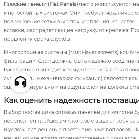
Плоские панели (Flat Panels)
часто используются на
многослойных системах. Они требуют механическо
повреждение сетки в местах крепления. Качестве
вставки, распределяющие нагрузку от крепежа. П
продления срока службы.
Многослойные системы (Multi-layer screens) комби
фильтрации. Слои должны быть надежно соединены
Расслоение приводит к тому, что тонкая сетка про
склейка или механическая фиксация) является ко
оценить визуально и на ощупь: слои не должны сме
Как оценить надежность поставщи
Выбор поставщика ситовых панелей для очистки б
переполнен трейдерами, которые выдают себя за з
и усложняет решение претензионных вопросов. Н
нашем опыте аудита производственных площадок.