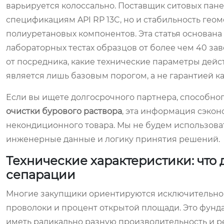
варьируется колоссально. Поставщик ситовых пане
спецификациям API RP 13C, но и стабильность геом
полиуретановых компонентов. Эта статья основан
лабораторных тестах образцов от более чем 40 за
от посредника, какие технические параметры дейс
является лишь базовым порогом, а не гарантией ка
Если вы ищете долгосрочного партнера, способно
очистки бурового раствора
, эта информация сэко
некондиционного товара. Мы не будем использова
инженерные данные и логику принятия решений.
Технические характеристики: что
сепарации
Многие закупщики ориентируются исключительно н
проволоки и процент открытой площади. Это фунд
иметь радикально разную производительность и р