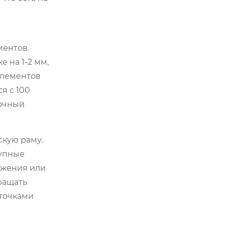
ментов.
 на 1-2 мм,
элементов
я с 100
рочный
скую раму.
рупные
яжения или
ращать
 точками