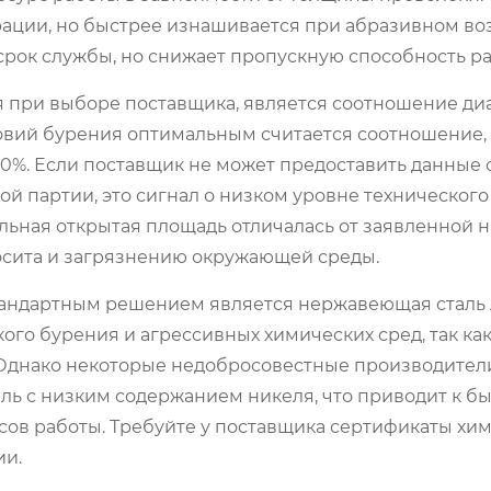
ации, но быстрее изнашивается при абразивном во
 срок службы, но снижает пропускную способность ра
 при выборе поставщика, является соотношение ди
ловий бурения оптимальным считается соотношение,
%. Если поставщик не может предоставить данные 
ой партии, это сигнал о низком уровне технического
ная открытая площадь отличалась от заявленной на 
осита и загрязнению окружающей среды.
Стандартным решением является нержавеющая сталь A
ского бурения и агрессивных химических сред, так как
 Однако некоторые недобросовестные производител
аль с низким содержанием никеля, что приводит к б
сов работы. Требуйте у поставщика сертификаты хи
ии.