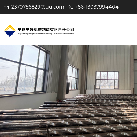
2370756829@qq.com
+86-13037994404