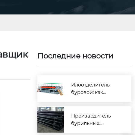
тавщик
Последние новости
Илоотделитель
буровой: как
выбрать лучшего
поставщика?
Производитель
бурильных
колонковых