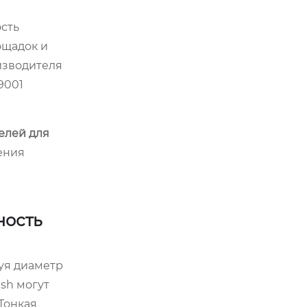
ость
ощадок и
изводителя
9001
елей для
ения
ность
уя диаметр
sh могут
Тонкая