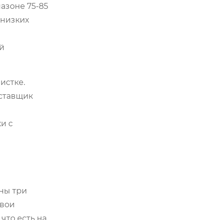
азоне 75-85
 низких
й
истке.
оставщик
и с
ны три
свои
что есть на