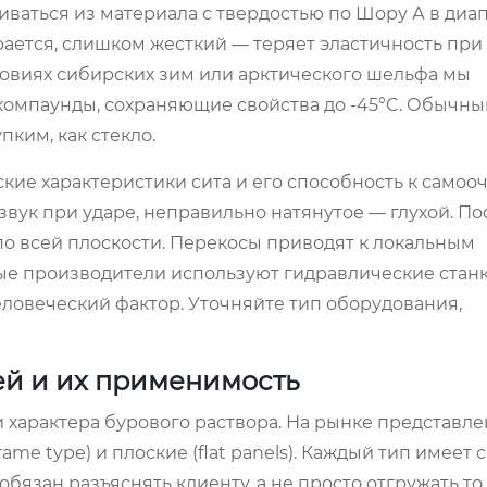
аться из материала с твердостью по Шору А в диап
ается, слишком жесткий — теряет эластичность при
ловиях сибирских зим или арктического шельфа мы
омпаунды, сохраняющие свойства до -45°C. Обычны
пким, как стекло.
ские характеристики сита и его способность к самооч
звук при ударе, неправильно натянутое — глухой. П
о всей плоскости. Перекосы приводят к локальным
ные производители используют гидравлические станк
ловеческий фактор. Уточняйте тип оборудования,
ей и их применимость
 характера бурового раствора. На рынке представле
ame type) и плоские (flat panels). Каждый тип имеет 
язан разъяснять клиенту, а не просто отгружать то, 