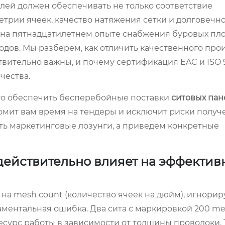
лей должен обеспечивать не только соответствие
етрии ячеек, качество натяжения сетки и долговечн
а на пятнадцатилетнем опыте снабжения буровых пл
водов. Мы разберем, как отличить качественного про
твительно важны, и почему сертификация EAC и ISO 
чества.
го обеспечить бесперебойные поставки
ситовых пан
номит вам время на тендеры и исключит риски получ
ть маркетинговые лозунги, а приведем конкретные
 действительно влияет на эффектив
а mesh count (количество ячеек на дюйм), игнорир
аментальная ошибка. Два сита с маркировкой 200 me
есурс работы в зависимости от толщины проволоки. 