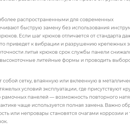
иболее распространенными для современных
ечивают быструю замену без использования инстру
юков. Если шаг крюков отличается от стандарта даже
что приведет к вибрации и разрушению крепежных 
неточности литья крюков срок службы панели снижалс
ть высокоточные литейные формы и проводить выбо
 собой сетку, впаянную или вклеенную в металличе
тяжелых условий эксплуатации, где присутствуют к
о рамочных панелей — возможность повторного нат
практике чаще используется полная замена. Важно об
ость или непровары становятся очагами коррозии и
ок.