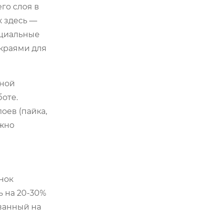
го слоя в
 здесь —
ециальные
краями для
чной
оте.
оев (пайка,
ожно
нок
ь на 20-30%
ванный на