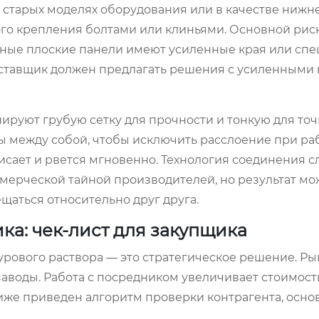
 старых моделях оборудования или в качестве нижне
го крепления болтами или клиньями. Основной риск
нные плоские панели имеют усиленные края или сп
оставщик должен предлагать решения с усиленными 
нируют грубую сетку для прочности и тонкую для то
 между собой, чтобы исключить расслоение при раб
висает и рвется мгновенно. Технология соединения сл
ммерческой тайной производителей, но результат м
щаться относительно друг друга.
ка: чек-лист для закупщика
урового раствора — это стратегическое решение. Ры
аводы. Работа с посредником увеличивает стоимост
иже приведен алгоритм проверки контрагента, осно