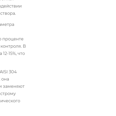
здействии
створа.
аметра
о проценте
 контроля. В
12-15%, что
ISI 304
 она
и заменяют
ыстрому
мического