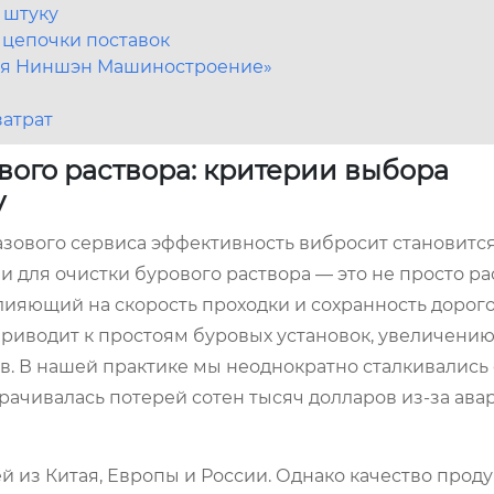
 штуку
 цепочки поставок
ся Ниншэн Машиностроение»
затрат
вого раствора: критерии выбора
у
азового сервиса эффективность вибросит становит
 для очистки бурового раствора — это не просто р
влияющий на скорость проходки и сохранность дорог
иводит к простоям буровых установок, увеличению
. В нашей практике мы неоднократно сталкивались 
орачивалась потерей сотен тысяч долларов из-за ав
из Китая, Европы и России. Однако качество прод