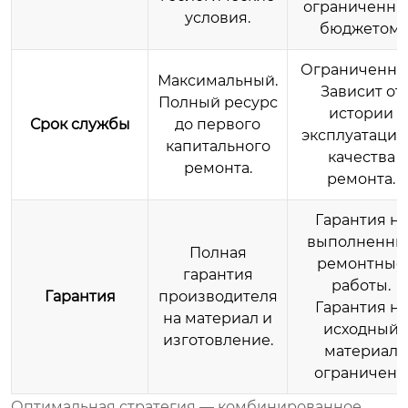
ограниченн
условия.
бюджетом.
Ограниченны
Максимальный.
Зависит от
Полный ресурс
истории
Срок службы
до первого
эксплуатации
капитального
качества
ремонта.
ремонта.
Гарантия на
выполненны
Полная
ремонтные
гарантия
работы.
Гарантия
производителя
Гарантия на
на материал и
исходный
изготовление.
материал
ограничена.
Оптимальная стратегия — комбинированное