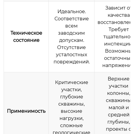
Зависит от
Идеальное.
качества
Соответствие
восстановлен
всем
Требует
Техническое
заводским
тщательной
состояние
допускам.
инспекции.
Отсутствие
Возможны
усталостных
остаточные
повреждений.
напряжения
Верхние
Критические
участки
участки,
колонны,
глубокие
скважины
скважины,
малой и
Применимость
высокие
средней
нагрузки,
глубины,
сложные
проекты с
геологические