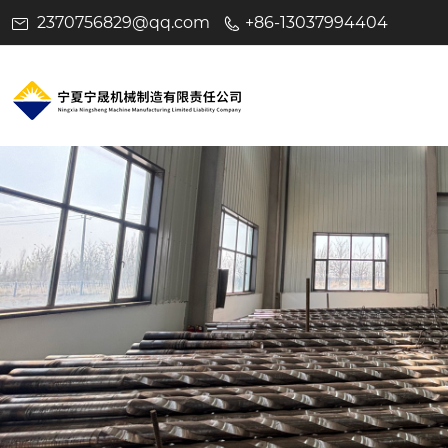
2370756829@qq.com
+86-13037994404