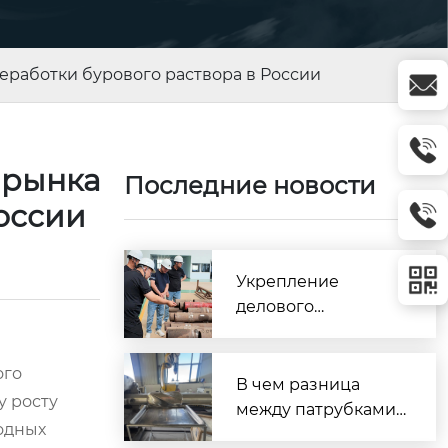
еработки бурового раствора в России
 рынка
Последние новости
России
Укрепление
делового
сотрудничества и
совместное
ого
стремление к
В чем разница
у росту
развитию!
между патрубками
одных
Делегация
для вертикального