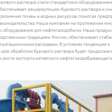
бурового раствора стали стандартным оборудованием
 обеспечивает рециркуляцию бурового раствора и сн
агрязнения почвы и водных ресурсов, помогая пред
аконодательства. Наша компания на протяжении мно
о оборудования для нефтегазодобычи. Наша продук
водственным традициям России, обеспечивает стаб
плуатационными расходами. В условиях тенденции к
для обработки бурового раствора будет продолжат
м роста экспорта китайского нефтегазодобывающего