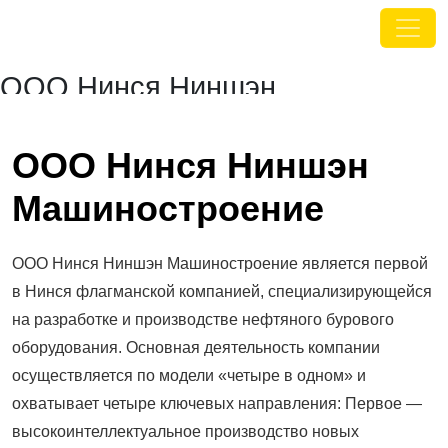
ООО Нинся Ниншэн
Машиностроение
ООО Нинся Ниншэн
Машиностроение
ООО Нинся Ниншэн Машиностроение является
первой в Нинся флагманской компанией,