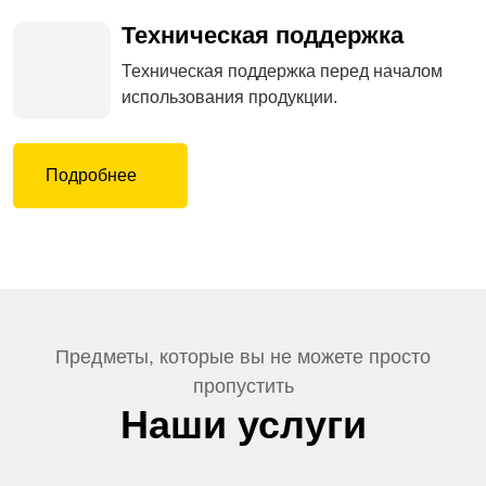
Внимательное

послепродажное
обслуживание
Полное сопровождение на всех
этапах: отслеживание
транспортировки, доставки и
эксплуатации продукции.
Оперативное решение вопросов
послепродажного обслуживания в
режиме 24 часов.
Техническая поддержка

Техническая поддержка перед
началом использования продукции.
Подробнее